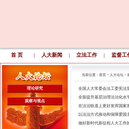
首 页
|
人大新闻
|
立法工作
|
监督工
当前位置：
首页
>
人大论坛
>
理论研究
全国人大常委会法工委宪法室：编
全面提升基层治理法治化水平(202
观察与视点
在法治轨道上更好发挥国家发展规
以法治方式推动和保障爱国主义教
做好新时代新征程人大工作的根本