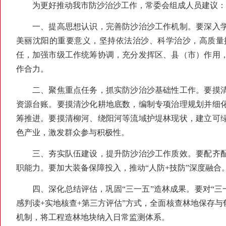
为更好推动我市防沙治沙工作，常委会组成人员建议：
一、提高思想认识，完善防沙治沙工作机制。要深入学
美丽沈阳的重要意义，坚持依法治沙、科学治沙，高质量
任，加强市级工作统筹协调，充分发挥区、县（市）作用
作合力。
二、聚焦重点任务，抓实防沙治沙基础性工作。要摸清
资源台账。要摸清沙化耕地底数，编制专项治理规划并细
筹推进。要摸清柳河、绕阳河等流域护堤林现状，建立可
色产业，激发群众参与积极性。
三、夯实队伍建设，提升防沙治沙工作质效。要配齐配
职能力。要加大装备保障投入，推动“人防+技防”深度融
四、深化总结评估，巩固“三一五”造林成果。要对“三一
感判读+实地核查+第三方评估”方式，全面核查林地保存
机制，将工程造林地块纳入日常监测体系。