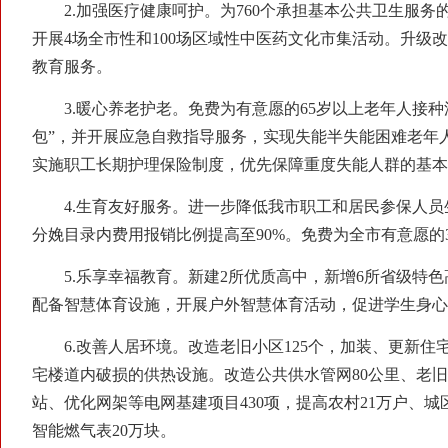
2.加强医疗健康呵护。为760个承担基本公共卫生服务
开展4场全市性和100场区域性中医药文化市集活动。升
教育服务。
3.暖心养老护老。免费为有意愿的65岁以上老年人接种流
包”，并开展应急自救指导服务，实现失能半失能困难老年人
实施职工长期护理保险制度，优先保障重度失能人群的基本照
4.生育友好服务。进一步降低我市职工和居民参保人员生
分娩目录内费用报销比例提高至90%。免费为全市有意愿的3
5.乐享幸福教育。新建2所优质高中，新增6所省级特色高
配备智慧体育设施，开展户外智慧体育活动，促进学生身心
6.改善人居环境。改造老旧小区125个，加装、更新住宅电梯
宅楼道内破损的供热设施。改造公共供水管网80公里、老旧
站、优化网架等电网基建项目430项，提高农村21万户、城
智能燃气表20万块。