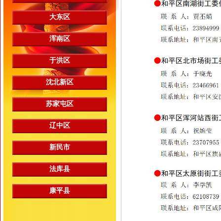
大东区
浑南区
于洪区
沈北新区
苏家屯区
辽中区
新民市
法库县
康平县